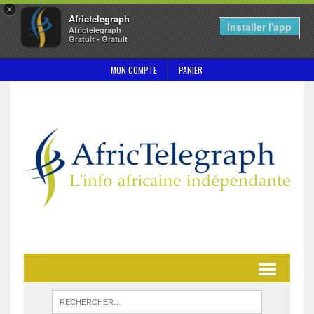
×
Africtelegraph
Installer l'app
Africtelegraph
Gratuit - Gratuit
MON COMPTE
PANIER