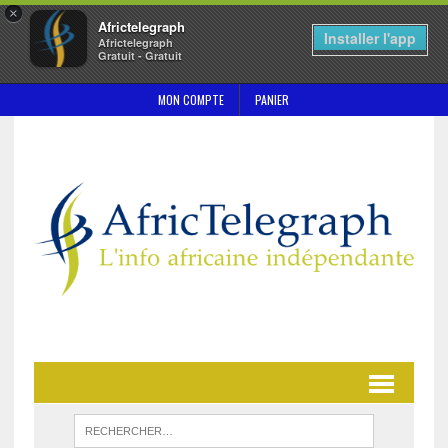
×
Africtelegraph
Installer l'app
Africtelegraph
Gratuit - Gratuit
MON COMPTE
PANIER