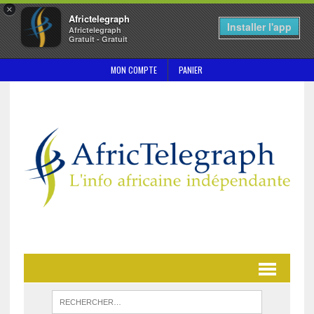
×
Africtelegraph
Installer l'app
Africtelegraph
Gratuit - Gratuit
MON COMPTE
PANIER