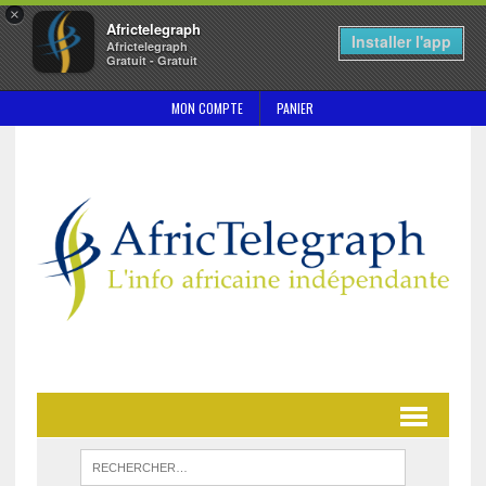
×
Africtelegraph
Installer l'app
Africtelegraph
Gratuit - Gratuit
MON COMPTE
PANIER