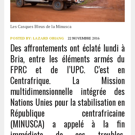
Les Casques Bleus de la Minusca
POSTED BY:
LAZARD OBIANG
22 NOVEMBRE 2016
Des affrontements ont éclaté lundi à
Bria, entre les éléments armés du
FPRC et de l’UPC. C’est en
Centrafrique. La Mission
multidimensionnelle intégrée des
Nations Unies pour la stabilisation en
République centrafricaine
(MINUSCA) a appelé à la fin
immédiate de ces troubles,