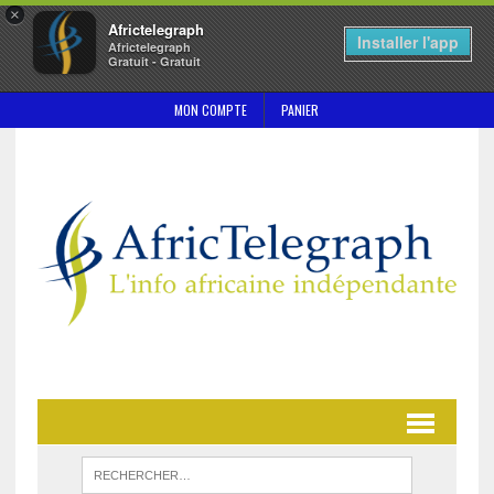
×
Africtelegraph
Installer l'app
Africtelegraph
Gratuit - Gratuit
MON COMPTE
PANIER