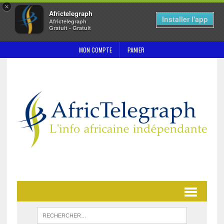
×
Africtelegraph
Installer l'app
Africtelegraph
Gratuit - Gratuit
MON COMPTE
PANIER