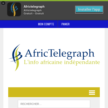
×
Africtelegraph
Installer l'app
Africtelegraph
Gratuit - Gratuit
MON COMPTE
PANIER