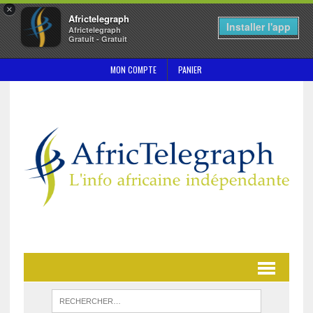
×
Africtelegraph
Installer l'app
Africtelegraph
Gratuit - Gratuit
MON COMPTE
PANIER