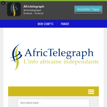
×
Africtelegraph
Installer l'app
Africtelegraph
Gratuit - Gratuit
MON COMPTE
PANIER