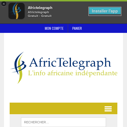
×
Africtelegraph
Installer l'app
Africtelegraph
Gratuit - Gratuit
MON COMPTE
PANIER