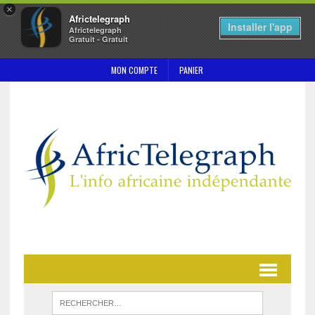
×
Africtelegraph
Installer l'app
Africtelegraph
Gratuit - Gratuit
MON COMPTE
PANIER