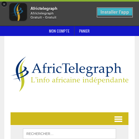
×
Africtelegraph
Installer l'app
Africtelegraph
Gratuit - Gratuit
MON COMPTE
PANIER