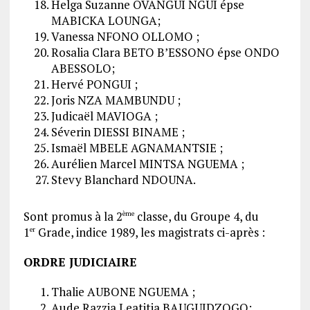
Helga Suzanne OVANGUI NGUI épse
MABICKA LOUNGA;
Vanessa NFONO OLLOMO ;
Rosalia Clara BETO B’ESSONO épse ONDO
ABESSOLO;
Hervé PONGUI ;
Joris NZA MAMBUNDU ;
Judicaël MAVIOGA ;
Séverin DIESSI BINAME ;
Ismaël MBELE AGNAMANTSIE ;
Aurélien Marcel MINTSA NGUEMA ;
Stevy Blanchard NDOUNA.
Sont promus à la 2
classe, du Groupe 4, du
ème
1
Grade, indice 1989, les magistrats ci-après :
er
ORDRE JUDICIAIRE
Thalie AUBONE NGUEMA ;
Aude Razzia Leatitia BAUGUIDZOGO;