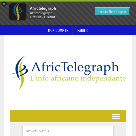
×
Africtelegraph
Installer l'app
Africtelegraph
Gratuit - Gratuit
MON COMPTE
PANIER