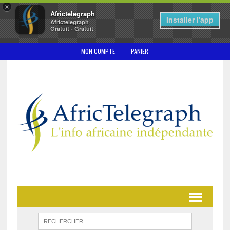
×
Africtelegraph
Installer l'app
Africtelegraph
Gratuit - Gratuit
MON COMPTE
PANIER