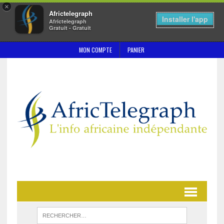
×
Africtelegraph
Installer l'app
Africtelegraph
Gratuit - Gratuit
MON COMPTE
PANIER