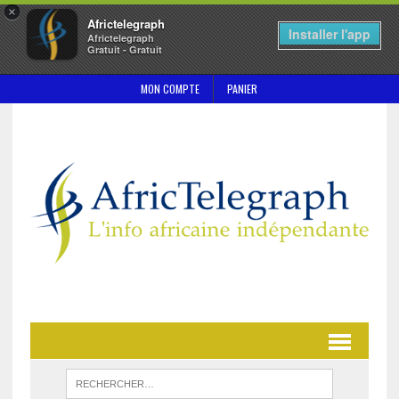
×
Africtelegraph
Installer l'app
Africtelegraph
Gratuit - Gratuit
MON COMPTE
PANIER