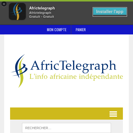
×
Africtelegraph
Installer l'app
Africtelegraph
Gratuit - Gratuit
MON COMPTE
PANIER