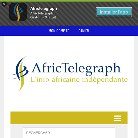
×
Africtelegraph
Installer l'app
Africtelegraph
Gratuit - Gratuit
MON COMPTE
PANIER