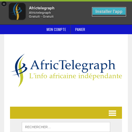
×
Africtelegraph
Installer l'app
Africtelegraph
Gratuit - Gratuit
MON COMPTE
PANIER