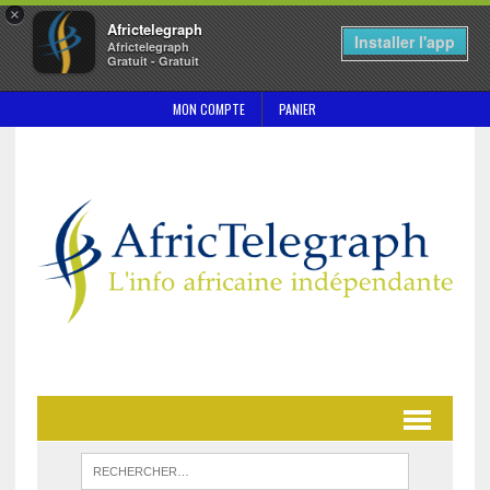
×
Africtelegraph
Installer l'app
Africtelegraph
Gratuit - Gratuit
MON COMPTE
PANIER