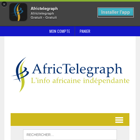
×
Africtelegraph
Installer l'app
Africtelegraph
Gratuit - Gratuit
MON COMPTE
PANIER