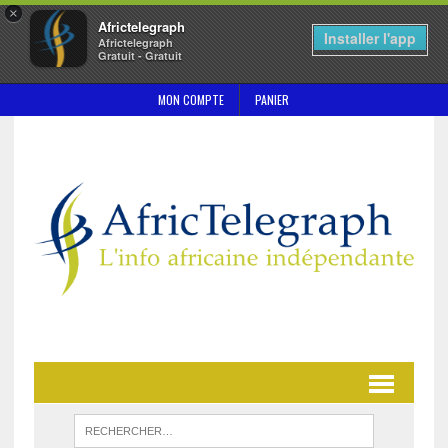
×
Africtelegraph
Installer l'app
Africtelegraph
Gratuit - Gratuit
MON COMPTE
PANIER