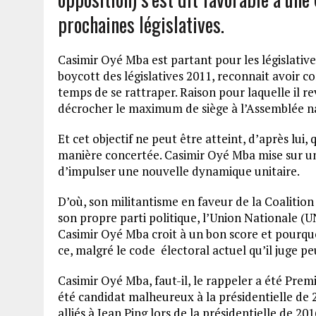
prochaines législatives.
Casimir Oyé Mba est partant pour les législatives
boycott des législatives 2011, reconnait avoir com
temps de se rattraper. Raison pour laquelle il re
décrocher le maximum de siège à l’Assemblée n
Et cet objectif ne peut être atteint, d’après lui,
manière concertée. Casimir Oyé Mba mise sur un
d’impulser une nouvelle dynamique unitaire.
D’où, son militantisme en faveur de la Coaliti
son propre parti politique, l’Union Nationale (U
Casimir Oyé Mba croit à un bon score et pourquoi
ce, malgré le code électoral actuel qu’il juge peu
Casimir Oyé Mba, faut-il, le rappeler a été Prem
été candidat malheureux à la présidentielle de 2
alliés à Jean Ping lors de la présidentielle de 201