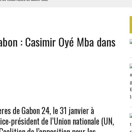
ES ADF
 DE NOUVELLES RELAXES
ASSE DE SIXIÈME
Gabon : Casimir Oyé Mba dans
TURES SYRIENNES
res de Gabon 24, le 31 janvier à
vice-président de l’Union nationale (UN,
Coalition de l’opposition pour les