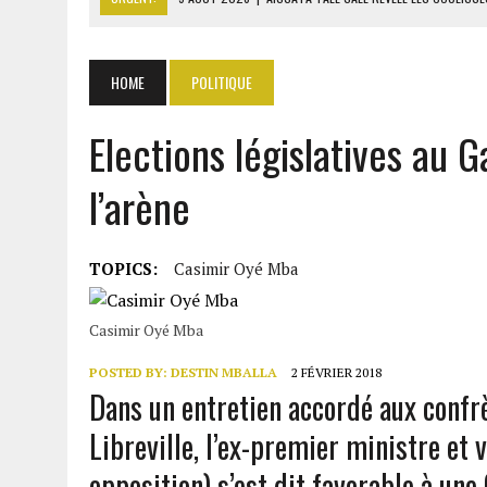
9 AOÛT 2026
|
ITURI : 13 CIVILS TUÉS ET UN VILLAGE INCENDIÉ PAR L
9 AOÛT 2026
|
AFFAIRE PAPE CHEIKH DIALLO : OUSMANE KANE CRAINT
HOME
POLITIQUE
9 AOÛT 2026
|
GABON : 46 000 ÉLÈVES DU PRIMAIRE AFFECTÉS EN CL
Elections législatives au 
9 AOÛT 2026
|
ASSALA À DAMAS : UN CONCERT QUI RAVIVE LES FRAC
l’arène
TOPICS:
Casimir Oyé Mba
Casimir Oyé Mba
POSTED BY:
DESTIN MBALLA
2 FÉVRIER 2018
Dans un entretien accordé aux confrè
Libreville, l’ex-premier ministre et 
opposition) s’est dit favorable à une 