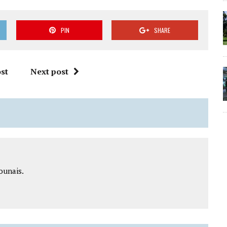
PIN
SHARE
st
Next post
ounais.