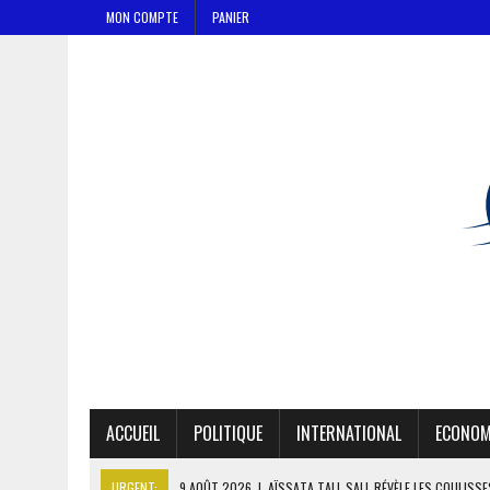
MON COMPTE
PANIER
ACCUEIL
POLITIQUE
INTERNATIONAL
ECONOM
URGENT:
9 AOÛT 2026
|
AÏSSATA TALL SALL RÉVÈLE LES COULISS