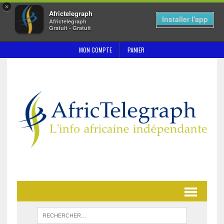
×
Africtelegraph
Installer l'app
Africtelegraph
Gratuit - Gratuit
MON COMPTE
PANIER