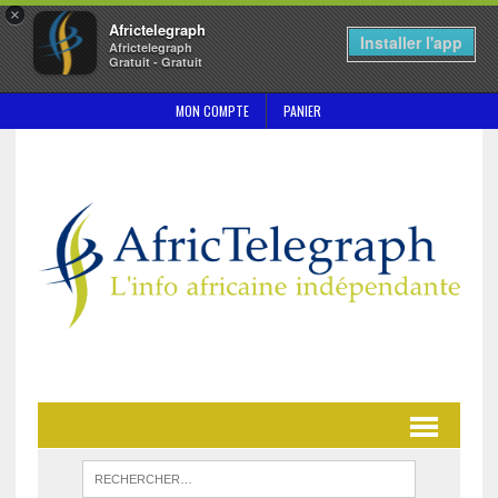
×
Africtelegraph
Installer l'app
Africtelegraph
Gratuit - Gratuit
MON COMPTE
PANIER