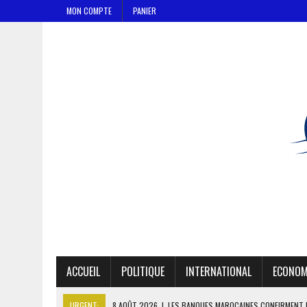
MON COMPTE
PANIER
ACCUEIL
POLITIQUE
INTERNATIONAL
ECONOM
URGENT:
8 AOÛT 2026
|
LES BANQUES MAROCAINES CONFIRMENT 