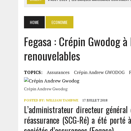
8 AOÛT 2026
|
ANSAR ALLAH MENACE DE NOUVEAU LES FORCES SAOUD
8 AOÛT 2026
|
L’UNIVERSITÉ LIBANAISE FRAGILISÉE PAR LES COUPES
HOME
ECONOMIE
8 AOÛT 2026
|
TALLA SYLLA APPELLE DIOMAYE FAYE À DISSOUDRE L’A
Fegasa : Crépin Gwodog à 
8 AOÛT 2026
|
LIBAN-SUD : LE CHANTIER DE RECONSTRUCTION DES V
renouvelables
TOPICS:
Assurances
Crépin Andrew GWODOG
Crépin Andrew Gwodog
POSTED BY:
WILLIAM TAMBWE
17 JUILLET 2018
L’administrateur directeur général
réassurance (SCG-Ré) a été porté à
sociétés d’assurances (Fegasa).