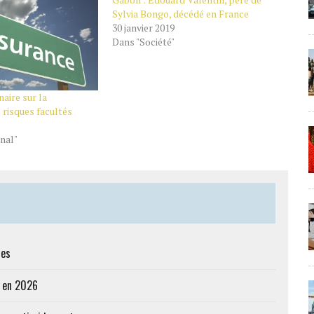
Sylvia Bongo, décédé en France
30 janvier 2019
Dans "Société"
aire sur la
 risques facultés
nal"
res
e en 2026