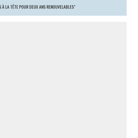
G À LA TÊTE POUR DEUX ANS RENOUVELABLES"