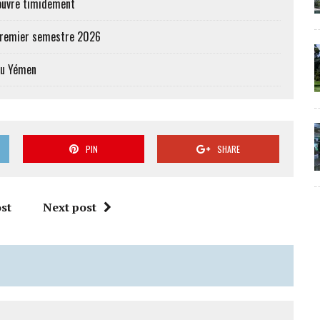
’ouvre timidement
 premier semestre 2026
au Yémen
PIN
SHARE
st
Next post