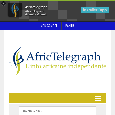
×
Africtelegraph
Installer l'app
Africtelegraph
Gratuit - Gratuit
MON COMPTE
PANIER