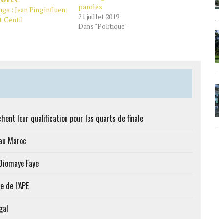
paroles
ga : Jean Ping influent
21 juillet 2019
t Gentil
Dans "Politique"
hent leur qualification pour les quarts de finale
 au Maroc
 Diomaye Faye
e de l’APE
gal