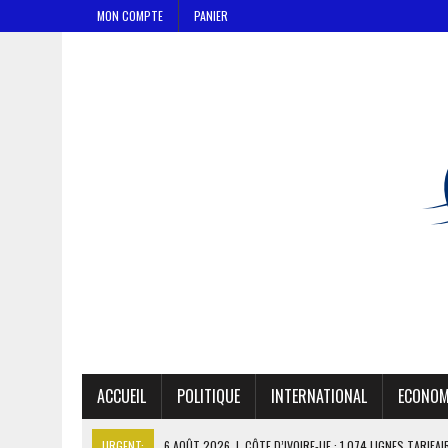
MON COMPTE
PANIER
ACCUEIL
POLITIQUE
INTERNATIONAL
ECONOM
URGENT:
6 AOÛT 2026
|
CÔTE D’IVOIRE-UE : 1 074 LIGNES TARIFA