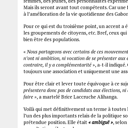
femmes, des jeunes, des personnalités expérimen
Mais ils seront avant tout compétents. Car une f
à l’amélioration de la vie quotidienne des Gabon
Pour ce qui est du troisième point, un accent a ét
les groupements de citoyens, etc. Bref, ceux q
bien être des populations.
«
Nous partageons avec certains de ces mouvements i
n’ont ni ambition, ni vocation de se présenter aux 
contraire, il y a complémentarité
», a-t-il indiqué
toujours une association et uniquement une ass
Pour être clair et lever toute équivoque à ce suj
présentera donc pas de candidats aux élections, ni 
faire »
, a martelé Brice Laccruche Alihanga.
Voilà qui met définitivement un terme à toutes l
l’un des plus importants relais de la politique s
prétendue position. Elle était
« ambiguë »
, selon