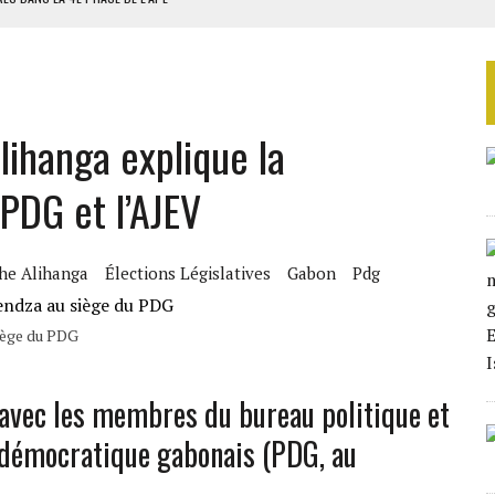
AU SÉNÉGAL
SUD DÉCROCHENT LEUR QUALIFICATION POUR LES QUARTS DE FINALE
LA FINALE AU MAROC
lihanga explique la
SOUTENIR DIOMAYE FAYE
PDG et l’AJEV
che Alihanga
Élections Législatives
Gabon
Pdg
iège du PDG
avec les membres du bureau politique et
i démocratique gabonais (PDG, au