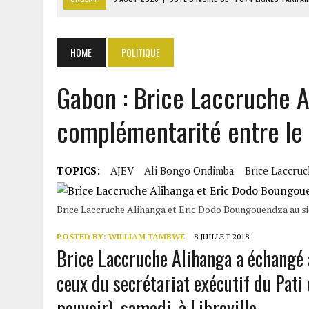
6 AOÛT 2026
|
LA BANQUE MONDIALE ACCORDE 340 MILLIARDS FCFA 
6 AOÛT 2026
|
CAN FÉMININE : LA CÔTE D’IVOIRE ET L’AFRIQUE DU 
HOME
POLITIQUE
6 AOÛT 2026
|
MONDIAL 2030 : INFANTINO ACCUSÉ D’AVOIR PROMIS 
Gabon : Brice Laccruche A
6 AOÛT 2026
|
SÉNÉGAL : ABDOU KHADIR SOW QUITTE LE PRP POUR 
complémentarité entre le 
TOPICS:
AJEV
Ali Bongo Ondimba
Brice Laccru
Brice Laccruche Alihanga et Eric Dodo Boungouendza au s
POSTED BY:
WILLIAM TAMBWE
8 JUILLET 2018
Brice Laccruche Alihanga a échangé 
ceux du secrétariat exécutif du Pat
pouvoir), samedi, à Libreville.