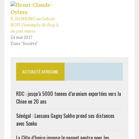
d’Investment Banking,
octobre 2019. Le Tribunal
Correspondent Banking,
condamne E-Doley à
Trade/Project Finance et
dédommager BGFIBank.
E-BANKING au Gabon:
Bonds, croit savoir
Le tribunal a accueilli
BGFI l’exemple du flop à
Gabonactu.com qui cite
favorablement la
ne pas suivre
un communiqué du
demande du groupe…
24 mai 2017
groupe bancaire. Cet
Dans "Société"
accord permettra à ETC
de renforcer ses…
ACTUALITÉ AFRICAINE
RDC : jusqu’à 5000 tonnes d’uranium exportées vers la
Chine en 20 ans
Sénégal : Lansana Gagny Sakho prend ses distances
avec Sonko
La Côte d’Ivoire impose le paquet neutre pour les