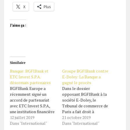
X
Plus
J’aime ça :
Similaire
Banque: BGFIBank et
Groupe BGFIBank contre
ETC Invest S.P.A.
E-Doley: La Banque a
désormais partenaires
gagné le procès
BGFIBank Europe a
Dans le dossier
récemment signé un
opposant BGFIBank à la
accord de partenariat
société E-Doley, le
avec ETC Invest S.P.A,
Tribunal de commerce de
une institution financière
Paris a fait droit à
italienne à participation
12 juillet 2019
l'ensemble des demandes
21 octobre 2019
publique spécialisée dans
Dans "International"
de la banque par un
Dans "International"
les activités
jugement en date du 15