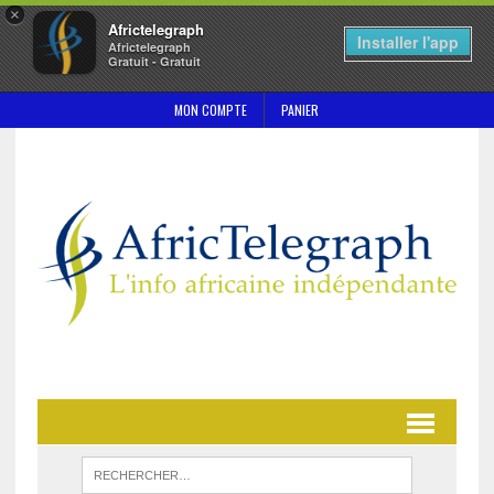
×
Africtelegraph
Installer l'app
Africtelegraph
Gratuit - Gratuit
MON COMPTE
PANIER