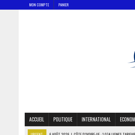
MON COMPTE
PANIER
ACCUEIL
POLITIQUE
INTERNATIONAL
ECONOM
URGENT:
6 AOÛT 2026
|
CÔTE D’IVOIRE-UE : 1 074 LIGNES TARIFA