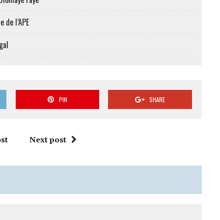
e de l’APE
gal
PIN
SHARE
st
Next post