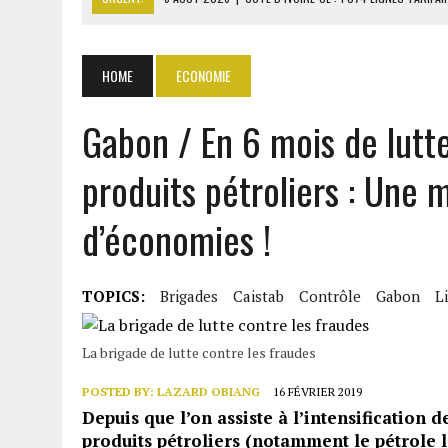
6 AOÛT 2026
|
LA BANQUE MONDIALE ACCORDE 340 MILL
6 AOÛT 2026
|
CAN FÉMININE : LA CÔTE D’IVOIRE ET L’AFRIQUE DU 
HOME
ECONOMIE
6 AOÛT 2026
|
MONDIAL 2030 : INFANTINO ACCUSÉ D’AVOIR PROMIS 
6 AOÛT 2026
|
SÉNÉGAL : ABDOU KHADIR SOW QUITTE LE PRP POUR 
Gabon / En 6 mois de lutt
produits pétroliers : Une 
d’économies !
TOPICS:
Brigades
Caistab
Contrôle
Gabon
Li
La brigade de lutte contre les fraudes
POSTED BY:
LAZARD OBIANG
16 FÉVRIER 2019
Depuis que l’on assiste à l’intensification d
produits pétroliers (notamment le pétrole la