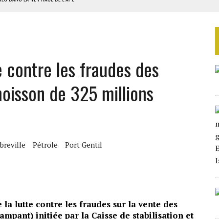
IARDS FCFA AU SÉNÉGAL
SUD DÉCROCHENT LEUR QUALIFICATION POUR LES QUARTS DE FINALE
LA FINALE AU MAROC
SOUTENIR DIOMAYE FAYE
e contre les fraudes des
moisson de 325 millions
breville
Pétrole
Port Gentil
e la lutte contre les fraudes sur la vente des
mpant) initiée par la Caisse de stabilisation et