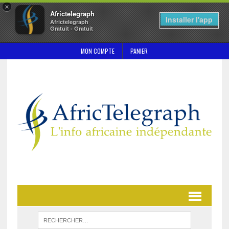
×
Africtelegraph
Installer l'app
Africtelegraph
Gratuit - Gratuit
MON COMPTE
PANIER