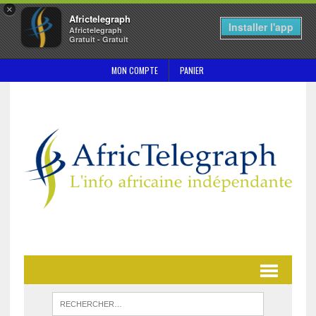
×
Africtelegraph
Installer l'app
Africtelegraph
Gratuit - Gratuit
MON COMPTE
PANIER