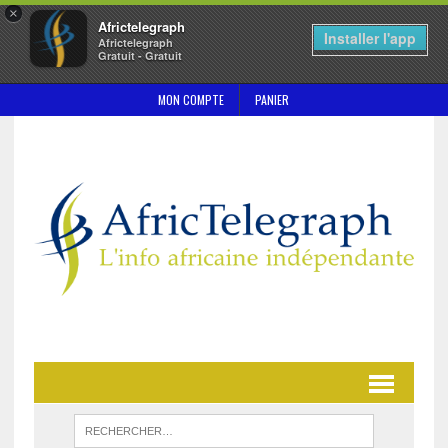
×
Africtelegraph
Installer l'app
Africtelegraph
Gratuit - Gratuit
MON COMPTE
PANIER