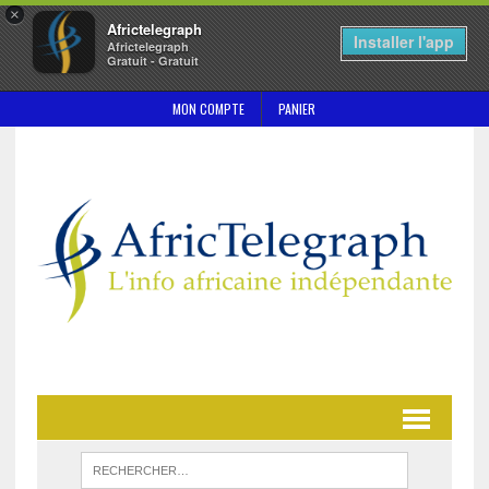
×
Africtelegraph
Installer l'app
Africtelegraph
Gratuit - Gratuit
MON COMPTE
PANIER