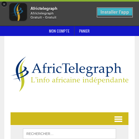
×
Africtelegraph
Installer l'app
Africtelegraph
Gratuit - Gratuit
MON COMPTE
PANIER