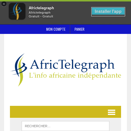
×
Africtelegraph
Installer l'app
Africtelegraph
Gratuit - Gratuit
MON COMPTE
PANIER