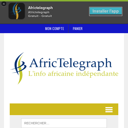
×
Africtelegraph
Installer l'app
Africtelegraph
Gratuit - Gratuit
MON COMPTE
PANIER