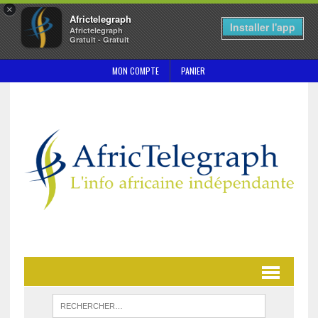
×
Africtelegraph
Installer l'app
Africtelegraph
Gratuit - Gratuit
MON COMPTE
PANIER