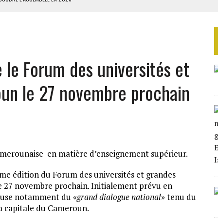
ILLAGES S’OUVRE TIMIDEMENT
NS CONTRE LA RUSSIE
S AVEC LA GUERRE CONTRE L’IRAN
e le Forum des universités et
 BUDGÉTAIRES
un le 27 novembre prochain
amerounaise en matière d’enseignement supérieur.
xième édition du Forum des universités et grandes
27 novembre prochain. Initialement prévu en
cause notamment du «
grand dialogue national
» tenu du
a capitale du Cameroun.