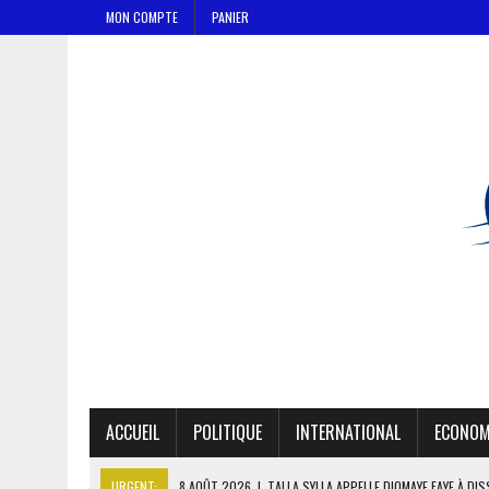
MON COMPTE
PANIER
ACCUEIL
POLITIQUE
INTERNATIONAL
ECONOM
URGENT:
8 AOÛT 2026
|
TALLA SYLLA APPELLE DIOMAYE FAYE À DI