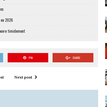
res
e en 2026
’ouvre timidement
PIN
SHARE
st
Next post