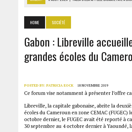
8 AOÛT 2026
|
LIBAN-SUD : LE CHANTIER DE RECONSTRUCTION DES V
8 AOÛT 2026
|
LE SÉNAT AMÉRICAIN ADOPTE UN PROJET DE SANCTIO
HOME
SOCIÉTÉ
8 AOÛT 2026
|
L’ÉCONOMIE AMÉRICAINE PERD DES MILLIERS D’EMPLOI
Gabon : Libreville accueill
8 AOÛT 2026
|
L’UNIVERSITÉ LIBANAISE FRAGILISÉE PAR LES COUPES
grandes écoles du Camero
POSTED BY:
PATRICIA EOCK
18 NOVEMBRE 2019
Ce forum vise notamment à présenter l’offre c
Libreville, la capitale gabonaise, abrite la deu
écoles du Cameroun en zone CEMAC (FUGEC) le 
octobre dernier, le FUGEC avait été reporté à 
30 septembre au 4 octobre dernier à Yaoundé, l