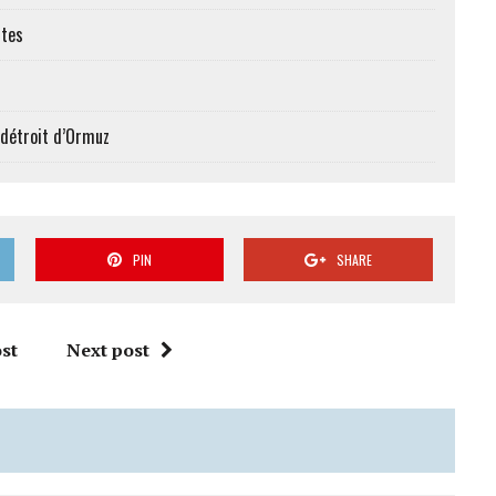
ttes
 détroit d’Ormuz
PIN
SHARE
st
Next post