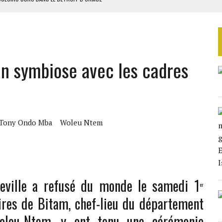
ERS LA CHINE EN 20 ANS
NCES AVEC SONKO
ES CIGARETTES
n symbiose avec les cadres
E FERMÉ
Tony Ondo Mba
Woleu Ntem
ville a refusé du monde le samedi 1
er
ires de Bitam, chef-lieu du département
leu-Ntem, y ont tenu une cérémonie