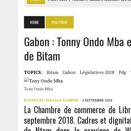
5 AOÛT 2026
|
RDC : JUSQU’À 5000 TONNES D’URANIUM EXPORTÉES V
5 AOÛT 2026
|
SÉNÉGAL : LANSANA GAGNY SAKHO PREND SES DISTA
HOME
POLITIQUE
5 AOÛT 2026
|
LA CÔTE D’IVOIRE IMPOSE LE PAQUET NEUTRE POUR L
Gabon : Tonny Ondo Mba e
5 AOÛT 2026
|
TRUMP MENACE L’IRAN D’UNE FRAPPE SI ORMUZ REST
de Bitam
TOPICS:
Bitam
Gabon
Législatives 2018
Pdg
Tony Ondo Mba
POSTED BY:
WILLIAM TAMBWE
4 SEPTEMBRE 2018
La Chambre de commerce de Libre
septembre 2018. Cadres et dignita
de Ntem dans la province de Wo