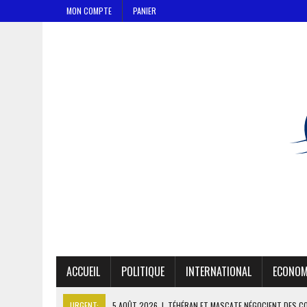
MON COMPTE
PANIER
ACCUEIL
POLITIQUE
INTERNATIONAL
ECONOM
URGENT:
5 AOÛT 2026
|
TÉHÉRAN ET MASCATE NÉGOCIENT DES C