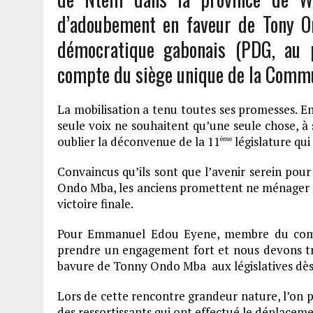
d’adoubement en faveur de Tony O
démocratique gabonais (PDG, au p
compte du siège unique de la Comm
La mobilisation a tenu toutes ses promesses. En 
seule voix ne souhaitent qu’une seule chose, à 
oublier la déconvenue de la 11
législature qui
ème
Convaincus qu’ils sont que l’avenir serein pou
Ondo Mba, les anciens promettent ne ménager a
victoire finale.
Pour Emmanuel Edou Eyene, membre du comi
prendre un engagement fort et nous devons tra
bavure de Tonny Ondo Mba aux législatives dès l
Lors de cette rencontre grandeur nature, l’on po
des ressortissants qui ont effectué le déplace