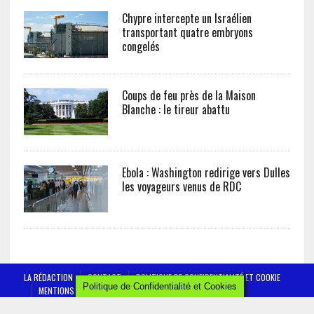
Chypre intercepte un Israélien
transportant quatre embryons
congelés
Coups de feu près de la Maison
Blanche : le tireur abattu
Ebola : Washington redirige vers Dulles
les voyageurs venus de RDC
LA RÉDACTION
CONTACT
POLITIQUE DE CONFIDENTIALITÉ ET COOKIE
Politique de Confidentialité et Cookies
MENTIONS LÉGALES
AFRICTELEGRAPH - ALL RIGHTS RESERVED 2019