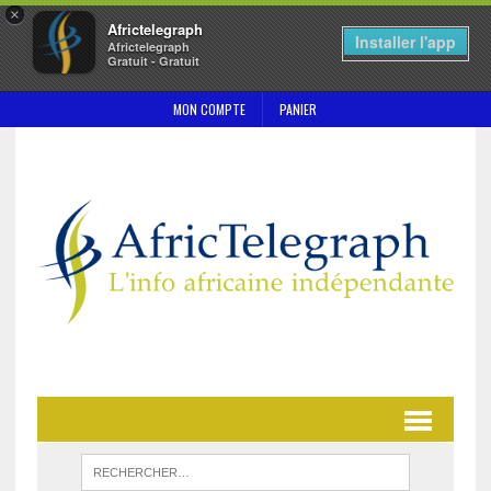
×
Africtelegraph
Installer l'app
Africtelegraph
Gratuit - Gratuit
MON COMPTE
PANIER