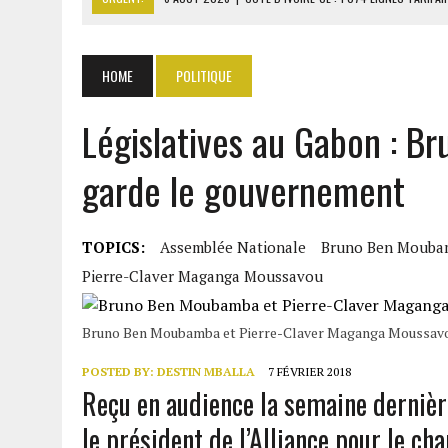
6 AOÛT 2026
|
LA BANQUE MONDIALE ACCORDE 340 MILLIARDS FCFA 
6 AOÛT 2026
|
CAN FÉMININE : LA CÔTE D’IVOIRE ET L’AFRIQUE DU 
HOME
POLITIQUE
6 AOÛT 2026
|
MONDIAL 2030 : INFANTINO ACCUSÉ D’AVOIR PROMIS 
Législatives au Gabon : 
6 AOÛT 2026
|
SÉNÉGAL : ABDOU KHADIR SOW QUITTE LE PRP POUR 
garde le gouvernement
TOPICS:
Assemblée Nationale
Bruno Ben Mouba
Pierre-Claver Maganga Moussavou
Bruno Ben Moubamba et Pierre-Claver Maganga Moussav
POSTED BY:
DESTIN MBALLA
7 FÉVRIER 2018
Reçu en audience la semaine dernière
le président de l’Alliance pour le ch