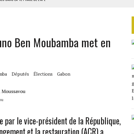
AU SÉNÉGAL
SUD DÉCROCHENT LEUR QUALIFICATION POUR LES QUARTS DE FINALE
LA FINALE AU MAROC
Bruno Ben Moubamba met en
SOUTENIR DIOMAYE FAYE
mba
Députés
Élections
Gabon
ou
 par le vice-président de la République,
angement et la restauration (ACR) a