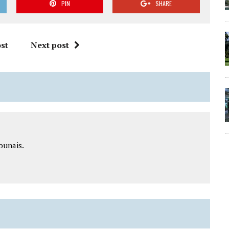
PIN
SHARE
st
Next post
ounais.