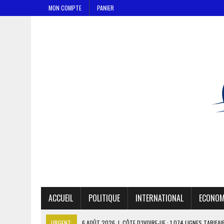
MON COMPTE
PANIER
ACCUEIL
POLITIQUE
INTERNATIONAL
ECONOM
URGENT:
6 AOÛT 2026
|
CÔTE D’IVOIRE-UE : 1 074 LIGNES TARIFA