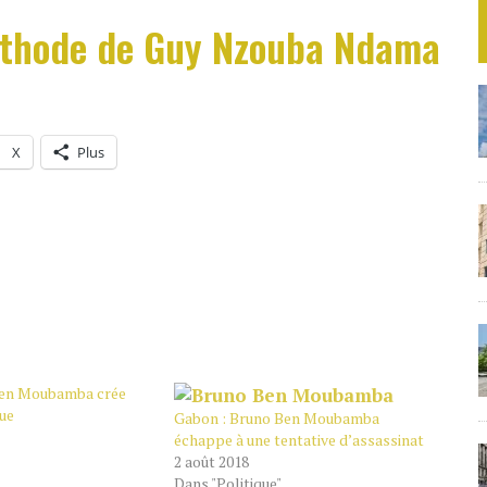
éthode de Guy Nzouba Ndama
X
Plus
Ben Moubamba crée
que
Gabon : Bruno Ben Moubamba
échappe à une tentative d’assassinat
2 août 2018
Dans "Politique"