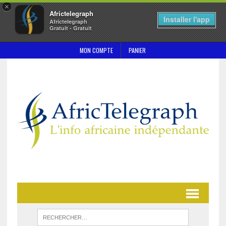
×
Africtelegraph
Installer l'app
Africtelegraph
Gratuit - Gratuit
MON COMPTE
PANIER