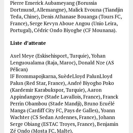
Pierre Emerick Aubameyang (Borussia
Dortmund, Allemangne), Malick Evouna (Tiandjin
Teda, Chine), Denis Athanase Bouanga (Tours FC,
France), Serge Kevyn Aboue Angou (Unio Leira,
Portugal), Cédric Ondo Biyoghe (CF Mounana).
Liste d’attente
Axel Meye (Eskisehisport, Turquie), Yohan
Lenguoualama (Raja, Maroc), Donald Nze (AS
Pélican)
IF Brommapojkarna, SuèdeLloyd PalunLloyd
Palun (Red Star, France), André Biyogho Poko
(Kardemir Karabukspor, Turquie), Aaron
Appindangoye (Stade Lavallois, France), Franck
Perrin Obambou (Stade Mandji), Bruno Ecuélé
Manga (Cardiff City FC, Pays de Galles), Yoann
Wachter (CS Sedan Ardennes, France), Johann
Serge Obiang (ESTAC Troyes, France), Benjamin
Zé Ondo (Mosta FC, Malte).