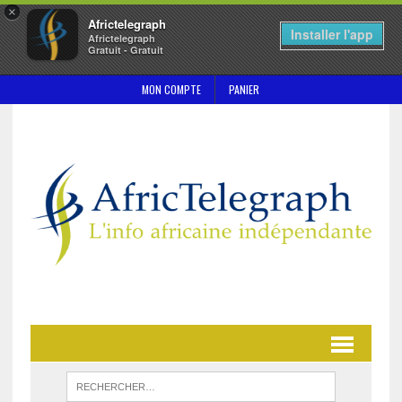
×
Africtelegraph
Installer l'app
Africtelegraph
Gratuit - Gratuit
MON COMPTE
PANIER