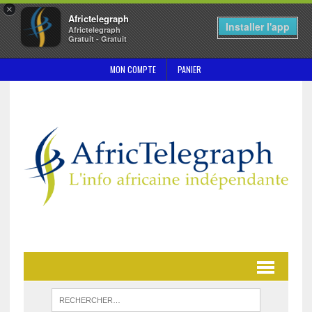
×
Africtelegraph
Installer l'app
Africtelegraph
Gratuit - Gratuit
MON COMPTE
PANIER