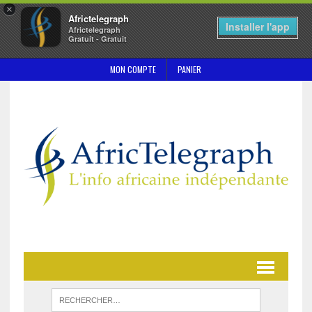
×
Africtelegraph
Installer l'app
Africtelegraph
Gratuit - Gratuit
MON COMPTE
PANIER