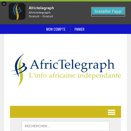
×
Africtelegraph
Installer l'app
Africtelegraph
Gratuit - Gratuit
MON COMPTE
PANIER