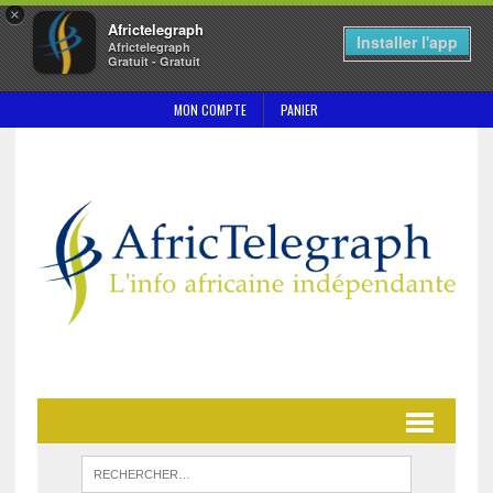
×
Africtelegraph
Installer l'app
Africtelegraph
Gratuit - Gratuit
MON COMPTE
PANIER