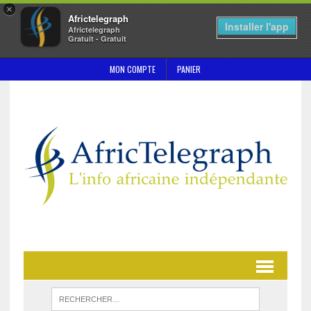
×
Africtelegraph
Installer l'app
Africtelegraph
Gratuit - Gratuit
MON COMPTE
PANIER