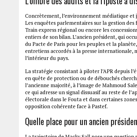
L’ombre des audits et la riposte à d
Concrètement, l’environnement médiatique et jud
Les enquêtes parlementaires sur la gestion des 
Train express régional ou encore les concession
entiers de son bilan. L’ancien président, qui occ
du Pacte de Paris pour les peuples et la planète
entretiens accordés à la presse internationale, m
l’intérieur du pays.
La stratégie consistant à piloter l’APR depuis l’é
en quête de protection ou de débouchés cherchen
l’ancienne majorité, à l’image de Mahmoud Saleh
ce qui adresse un signal dissuasif au reste de l’
électorale dans le Fouta et dans certaines zones 
opposition cohérente face à Pastef.
Quelle place pour un ancien président
La trajectoire de Macky Sall pose une question p