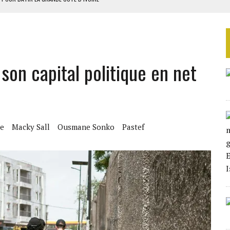
OUR L’INDÉPENDANCE
E DUPLICITÉ SUR L’ASER
RIEN DE DÉVELOPPEMENT
 son capital politique en net
 DU PROJET SÉNÉGALO-MAURITANIEN
e
Macky Sall
Ousmane Sonko
Pastef