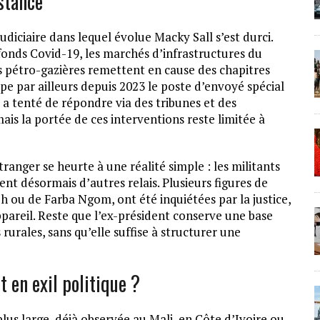
istance
iciaire dans lequel évolue Macky Sall s’est durci.
fonds Covid-19, les marchés d’infrastructures du
s pétro-gazières remettent en cause des chapitres
upe par ailleurs depuis 2023 le poste d’envoyé spécial
, a tenté de répondre via des tribunes et des
ais la portée de ces interventions reste limitée à
tranger se heurte à une réalité simple : les militants
t désormais d’autres relais. Plusieurs figures de
 ou de Farba Ngom, ont été inquiétées par la justice,
appareil. Reste que l’ex-président conserve une base
rurales, sans qu’elle suffise à structurer une
 en exil politique ?
lus large, déjà observée au Mali, en Côte d’Ivoire ou