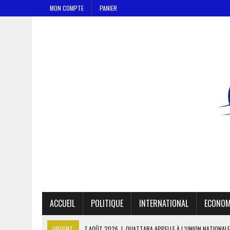
MON COMPTE
PANIER
ACCUEIL
POLITIQUE
INTERNATIONAL
ECONOM
URGENT:
7 AOÛT 2026
|
OUATTARA APPELLE À L’UNION NATIONALE