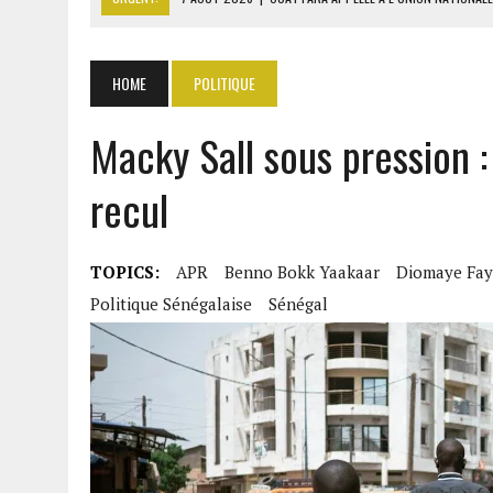
7 AOÛT 2026
|
CÔTE D’IVOIRE : OUATTARA GRACIE 4 661 DÉTENUS P
7 AOÛT 2026
|
SÉNÉGAL : THIERNO ALASSANE SALL ACCUSE PASTEF D
HOME
POLITIQUE
7 AOÛT 2026
|
LE PREMIER MINISTRE GUINÉEN SALUE LE MODÈLE IVOI
Macky Sall sous pression :
7 AOÛT 2026
|
GAZ GTA : KOSMOS ENERGY ACTUALISE L’AVANCEMENT
recul
TOPICS:
APR
Benno Bokk Yaakaar
Diomaye Fay
Politique Sénégalaise
Sénégal